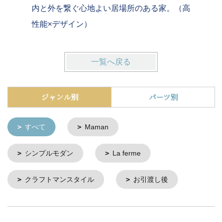
内と外を繋ぐ心地よい居場所のある家。（高
杜の中の
性能×デザイン）
ウス
一覧へ戻る
ジャンル別
パーツ別
すべて
Maman
シンプルモダン
La ferme
クラフトマンスタイル
お引渡し後