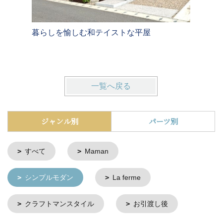
暮らしを愉しむ和テイストな平屋
８．１６
プルデザ
一覧へ戻る
ジャンル別
パーツ別
すべて
Maman
シンプルモダン
La ferme
クラフトマンスタイル
お引渡し後