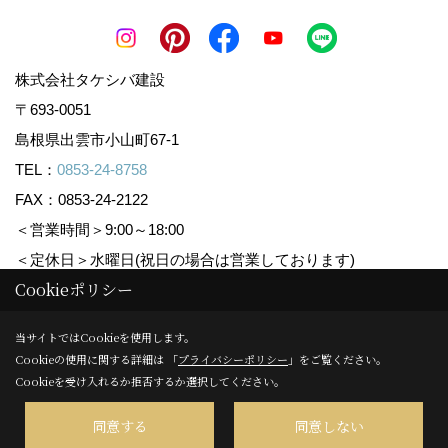
株式会社タケシバ建設
〒693-0051
島根県出雲市小山町67-1
TEL：
0853-24-8758
FAX：0853-24-2122
＜営業時間＞9:00～18:00
＜定休日＞水曜日(祝日の場合は営業しております)
Cookieポリシー
Copyright (c) Takeshiba.co,.Ltd. All Rights Reserved.
当サイトではCookieを使用します。
Cookieの使用に関する詳細は 「
プライバシーポリシー
」をご覧ください。
Produced by
ゴデスクリエイト
Cookieを受け入れるか拒否するか選択してください。
同意する
同意しない