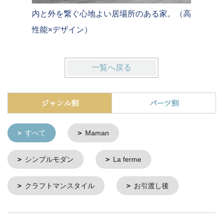
内と外を繋ぐ心地よい居場所のある家。（高
杜の中の
性能×デザイン）
ウス
一覧へ戻る
ジャンル別
パーツ別
すべて
Maman
シンプルモダン
La ferme
クラフトマンスタイル
お引渡し後