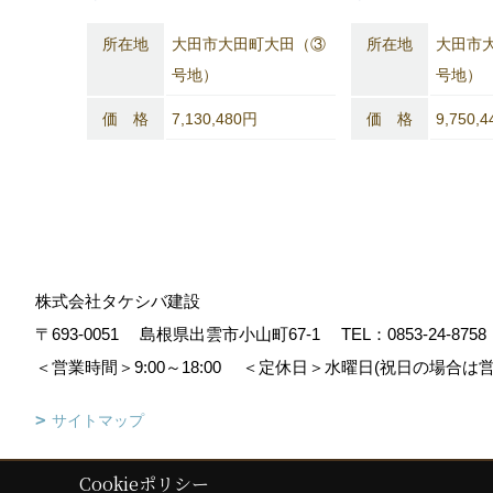
所在地
大田市大田町大田（③
所在地
大田市
号地）
号地）
価 格
7,130,480円
価 格
9,750,
株式会社タケシバ建設
〒693-0051
島根県出雲市小山町67-1
TEL：
0853-24-8758
＜営業時間＞9:00～18:00
＜定休日＞水曜日(祝日の場合は営
サイトマップ
Cookieポリシー
Copyright (c) Takeshiba.co,.Ltd. All Rights Reserved.
|
Produced by
ゴ