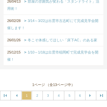
26/04/13
部屋の雰囲気が変わる「スタンドライト」活
用術！
26/02/28
3/14～3/22は出雲市古志町にて完成見学会開
催します！
26/01/26
冬こそ体感してほしい「床下AC」のある家
25/12/15
1/10～1/18は出雲市稲岡町で完成見学会を開
催！
1ページ （全13ページ中）
1
2
3
4
5
6