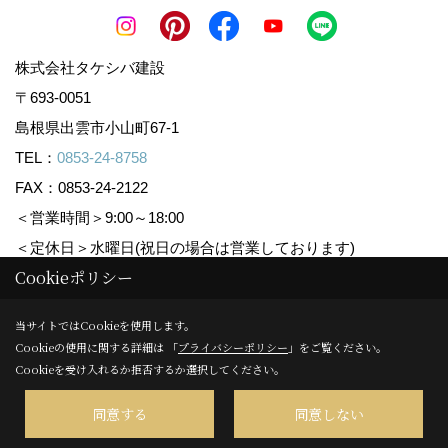
株式会社タケシバ建設
〒693-0051
島根県出雲市小山町67-1
TEL：
0853-24-8758
FAX：0853-24-2122
＜営業時間＞9:00～18:00
＜定休日＞水曜日(祝日の場合は営業しております)
Cookieポリシー
Copyright (c) Takeshiba.co,.Ltd. All Rights Reserved.
当サイトではCookieを使用します。
Cookieの使用に関する詳細は 「
プライバシーポリシー
」をご覧ください。
Produced by
ゴデスクリエイト
Cookieを受け入れるか拒否するか選択してください。
同意する
同意しない