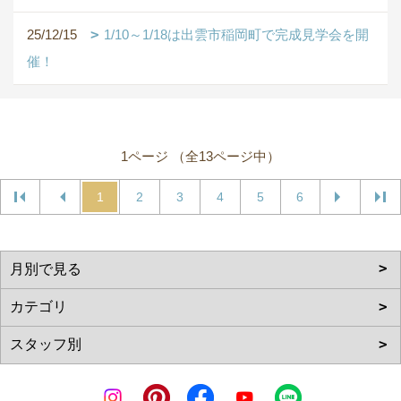
25/12/15
1/10～1/18は出雲市稲岡町で完成見学会を開
催！
1ページ （全13ページ中）
1
2
3
4
5
6