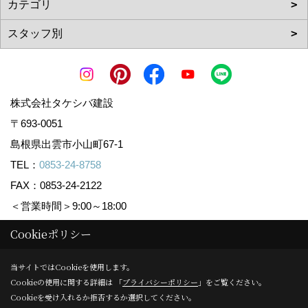
株式会社タケシバ建設
〒693-0051
島根県出雲市小山町67-1
TEL：
0853-24-8758
FAX：0853-24-2122
＜営業時間＞9:00～18:00
＜定休日＞水曜日(祝日の場合は営業しております)
Cookieポリシー
当サイトではCookieを使用します。
Copyright (c) Takeshiba.co,.Ltd. All Rights Reserved.
Cookieの使用に関する詳細は 「
プライバシーポリシー
」をご覧ください。
Produced by
ゴデスクリエイト
Cookieを受け入れるか拒否するか選択してください。