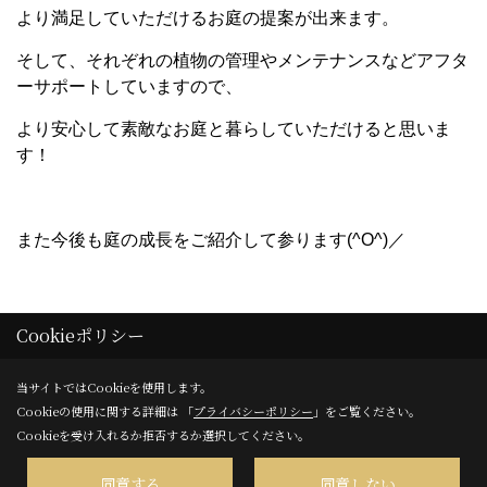
より満足していただけるお庭の提案が出来ます。
そして、それぞれの植物の管理やメンテナンスなどアフタ
ーサポートしていますので、
より安心して素敵なお庭と暮らしていただけると思いま
す！
また今後も庭の成長をご紹介して参ります(^O^)／
Cookieポリシー
記事一覧｜2025年9月
当サイトではCookieを使用します。
25/09/06
庭の成長
Cookieの使用に関する詳細は 「
プライバシーポリシー
」をご覧ください。
Cookieを受け入れるか拒否するか選択してください。
同意する
同意しない