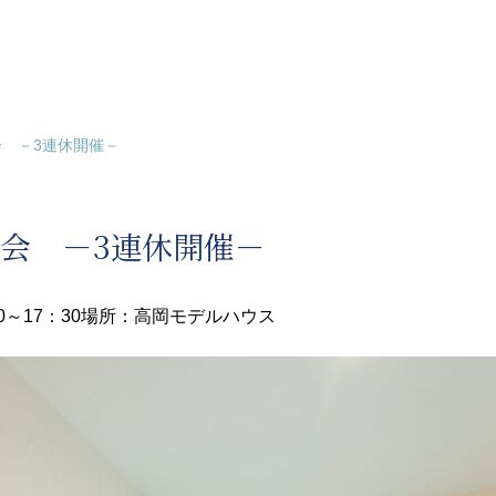
 －3連休開催－
会 －3連休開催－
0～17：30
場所：高岡モデルハウス