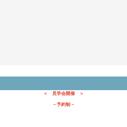
＜ 見学会開催 ＞
－予約制－