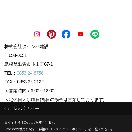
株式会社タケシバ建設
〒693-0051
島根県出雲市小山町67-1
TEL：
0853-24-8758
FAX：0853-24-2122
＜営業時間＞9:00～18:00
＜定休日＞水曜日(祝日の場合は営業しております)
Cookieポリシー
Copyright (c) Takeshiba.co,.Ltd. All Rights Reserved.
当サイトではCookieを使用します。
Cookieの使用に関する詳細は 「
プライバシーポリシー
」をご覧ください。
Produced by
ゴデスクリエイト