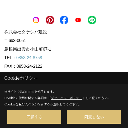
株式会社タケシバ建設
〒693-0051
島根県出雲市小山町67-1
TEL：
0853-24-8758
FAX：0853-24-2122
＜営業時間＞9:00～18:00
Cookieポリシー
＜定休日＞水曜日(祝日の場合は営業しております)
当サイトではCookieを使用します。
Cookieの使用に関する詳細は 「
プライバシーポリシー
」をご覧ください。
Cookieを受け入れるか拒否するか選択してください。
Copyright (c) Takeshiba.co,.Ltd. All Rights Reserved.
Produced by
ゴデスクリエイト
同意する
同意しない