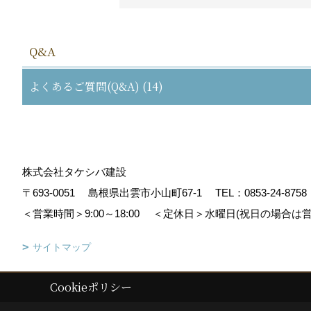
Q&A
よくあるご質問(Q&A) (14)
株式会社タケシバ建設
〒693-0051
島根県出雲市小山町67-1
TEL：
0853-24-8758
＜営業時間＞9:00～18:00
＜定休日＞水曜日(祝日の場合は営
サイトマップ
Cookieポリシー
Copyright (c) Takeshiba.co,.Ltd. All Rights Reserved.
|
Produced by
ゴ